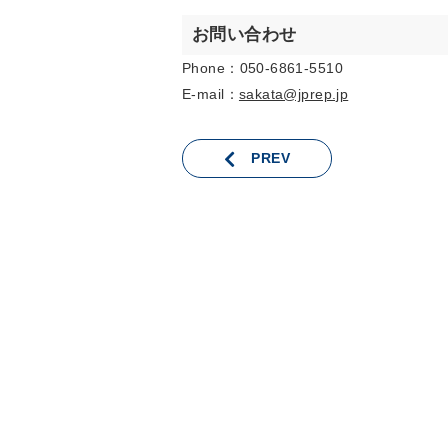
お問い合わせ
Phone：050-6861-5510
E-mail：
sakata@jprep.jp
PREV