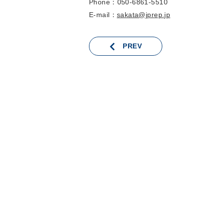
Phone：050-6861-5510
E-mail：
sakata@jprep.jp
PREV