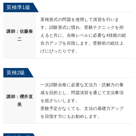
英検準1級
英検形式の問題を使用して演習を行いま
す。試験形式に慣れ、受験テクニックを抑
講師：佐藤奏
えると共に、合格レベルに必要な4技能の総
二
合力アップを目指します。受験前の総仕上
げにぴったりです。
英検2級
一次試験合格に必要な文法力・読解力の養
成を目的とし、問題演習を通じて文法事項
講師：櫻井直
を総ざらいします。
美
受験予定がなくても、文法の基礎力アップ
を目指す方にもお勧めします。